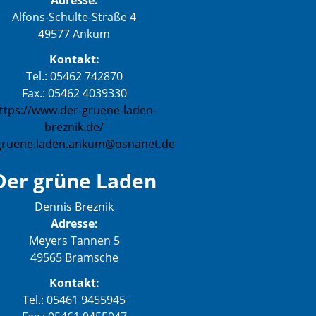
Adresse:
Alfons-Schulte-Straße 4
49577 Ankum
Kontakt:
Tel.: 05462 742870
Fax.: 05462 4039330
ttps://www.der-gruene-laden-
breznik.de/
gruene.laden.ankum@osnanet.de
Der grüne Laden
Dennis Breznik
Adresse:
Meyers Tannen 5
49565 Bramsche
Kontakt:
Tel.: 05461 9455945