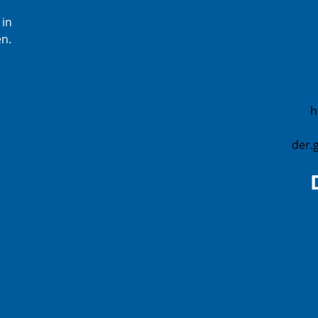
 in
en.
h
der.