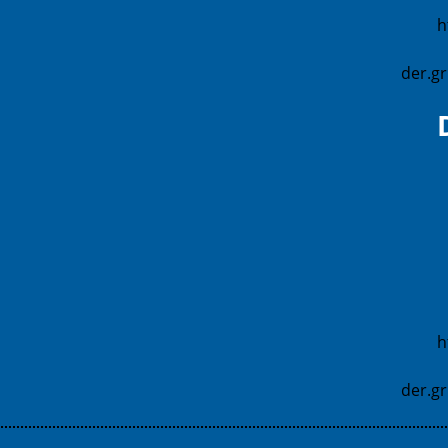
h
der.g
h
der.g