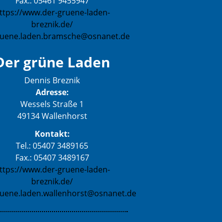
Fax.: 05461 9455947
ttps://www.der-gruene-laden-
breznik.de/
ruene.laden.bramsche@osnanet.de
Der grüne Laden
Dennis Breznik
Adresse:
Wessels Straße 1
49134 Wallenhorst
Kontakt:
Tel.: 05407 3489165
Fax.: 05407 3489167
ttps://www.der-gruene-laden-
breznik.de/
ruene.laden.wallenhorst@osnanet.de