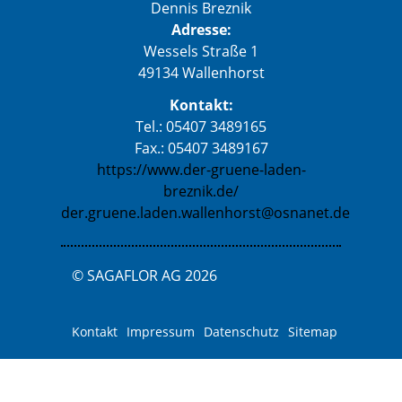
Dennis Breznik
Adresse:
Wessels Straße 1
49134 Wallenhorst
Kontakt:
Tel.: 05407 3489165
Fax.: 05407 3489167
https://www.der-gruene-laden-
breznik.de/
der.gruene.laden.wallenhorst@osnanet.de
© SAGAFLOR AG 2026
Kontakt
Impressum
Datenschutz
Sitemap