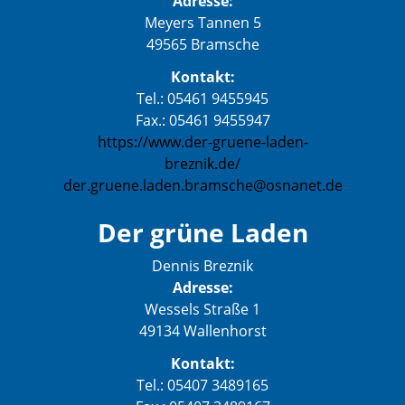
Adresse:
Meyers Tannen 5
49565 Bramsche
Kontakt:
Tel.: 05461 9455945
Fax.: 05461 9455947
https://www.der-gruene-laden-
breznik.de/
der.gruene.laden.bramsche@osnanet.de
Der grüne Laden
Dennis Breznik
Adresse:
Wessels Straße 1
49134 Wallenhorst
Kontakt:
Tel.: 05407 3489165