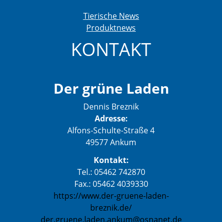
Tierische News
Produktnews
KONTAKT
Der grüne Laden
Dennis Breznik
Adresse:
Alfons-Schulte-Straße 4
49577 Ankum
Kontakt:
Tel.: 05462 742870
Fax.: 05462 4039330
https://www.der-gruene-laden-
breznik.de/
der.gruene.laden.ankum@osnanet.de