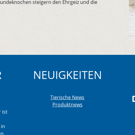
Hundeknochen steigern den Ehrgeiz und die
R
NEUIGKEITEN
Tierische News
Produktnews
 ist
 in
en.