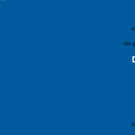
h
der.
h